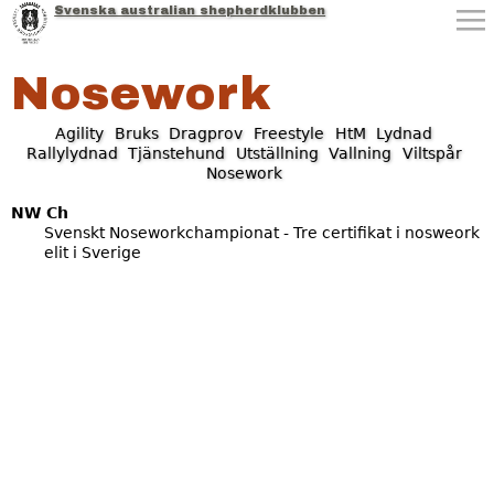
Svenska australian shepherdklubben
Jump to navigation
Nosework
Agility
Bruks
Dragprov
Freestyle
HtM
Lydnad
Rallylydnad
Tjänstehund
Utställning
Vallning
Viltspår
Nosework
NW Ch
Svenskt Noseworkchampionat - Tre certifikat i nosweork
elit i Sverige