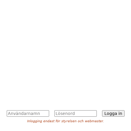
A
L
n
ö
Inlogging endast för styrelsen och webmaster.
v
s
ä
e