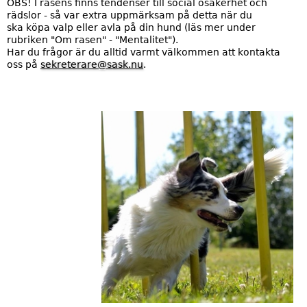
OBS! I rasens finns tendenser till social osäkerhet och
rädslor - så var extra uppmärksam på detta när du
ska köpa valp eller avla på din hund (läs mer under
rubriken "Om rasen" - "Mentalitet").
Har du frågor är du alltid varmt välkommen att kontakta
oss på
sekreterare@sask.nu
.
P
a
r
t
y
-
D
r