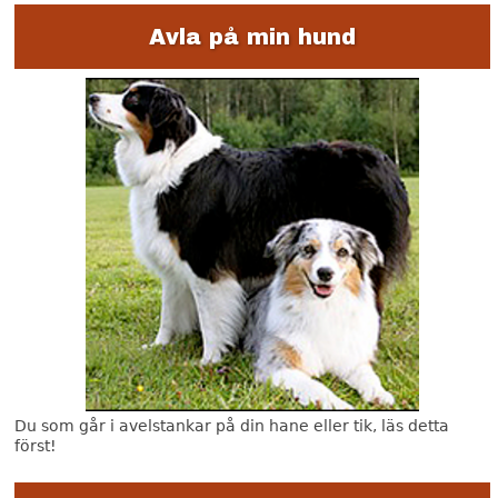
e
Avla på min hund
s
n
a
k
e
S
h
a
k
e
Du som går i avelstankar på din hane eller tik, läs detta
först!