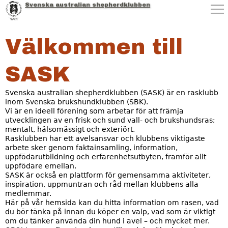
Svenska australian shepherdklubben
Jump to navigation
Välkommen till
SASK
Svenska australian shepherdklubben (SASK) är en rasklubb
inom Svenska brukshundklubben (SBK).
Vi är en ideell förening som arbetar för att främja
utvecklingen av en frisk och sund vall- och brukshundsras;
mentalt, hälsomässigt och exteriört.
Rasklubben har ett avelsansvar och klubbens viktigaste
arbete sker genom faktainsamling, information,
uppfödarutbildning och erfarenhetsutbyten, framför allt
uppfödare emellan.
SASK är också en plattform för gemensamma aktiviteter,
inspiration, uppmuntran och råd mellan klubbens alla
medlemmar.
Här på vår hemsida kan du hitta information om rasen, vad
du bör tänka på innan du köper en valp, vad som är viktigt
om du tänker använda din hund i avel – och mycket mer.