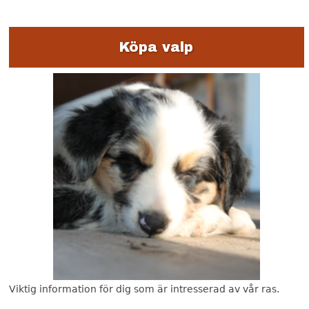
a
g
Köpa valp
o
n
o
r
a
R
a
t
t
l
Viktig information för dig som är intresserad av vår ras.