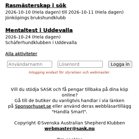
Rasmästerskap i sök
2026-10-10 (Hela dagen)
till
2026-10-11 (Hela dagen)
Jönköpings brukshundklubb
Mentaltest i Uddevalla
2026-10-24 (Hela dagen)
Schäferhundklubben i Uddevalla
Alla aktiviteter
A
L
n
ö
Inlogging endast för styrelsen och webmaster.
v
s
ä
e
n
n
Vill du stödja SASK och få pengar tillbaka på dina köp
d
o
online?
a
r
Gå till de butiker du vanligtvis handlar i via länken
r
d
på
Sponsorhuset.se
eller använd deras webbläsartillägg
n
*
"Handla Smart".
a
m
Copyright ©Svenska Australian Shepherd Klubben
n
webmaster@sask.nu
*