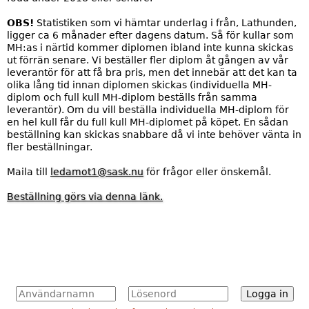
m
OBS!
Statistiken som vi hämtar underlag i från, Lathunden,
ligger ca 6 månader efter dagens datum. Så för kullar som
U
MH:as i närtid kommer diplomen ibland inte kunna skickas
ut förrän senare. Vi beställer fler diplom åt gången av vår
p
leverantör för att få bra pris, men det innebär att det kan ta
olika lång tid innan diplomen skickas (individuella MH-
p
diplom och full kull MH-diplom beställs från samma
leverantör). Om du vill beställa individuella MH-diplom för
f
en hel kull får du full kull MH-diplomet på köpet. En sådan
beställning kan skickas snabbare då vi inte behöver vänta in
o
fler beställningar.
d
Maila till
ledamot1@sask.nu
för frågor eller önskemål.
a
Beställning görs via denna länk.
r
e
m
a
A
L
n
ö