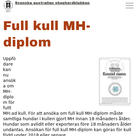
Svenska australian shepherdklubben
Jump to navigation
Full kull MH-
diplom
Uppfö
dare
M
kan
nu
H
ansök
a om
D
MH-
diplo
i
m för
fullt
p
MH:ad kull. För att ansöka om full kull MH-diplom måste
samtliga hundar i kullen gjort MH innan 18 månaders ålder.
l
Hundar som avlidit eller exporteras före 18 månaders ålder
undantas. Ansökan för full kull MH-diplom kan göras för kull
o
född under 2018 eller senare.