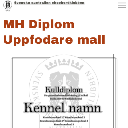
Svenska australian shepherdklubben
Jump to navigation
MH Diplom
Uppfodare mall