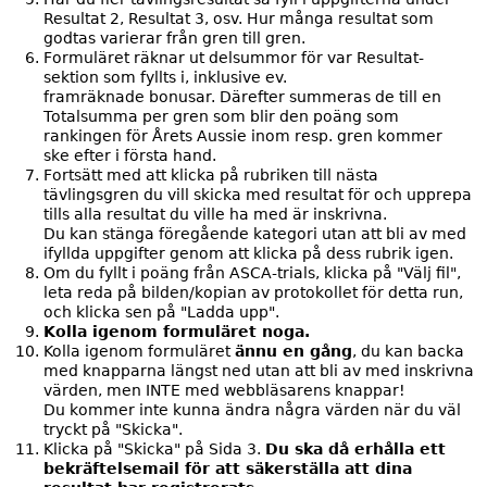
Resultat 2, Resultat 3, osv. Hur många resultat som
godtas varierar från gren till gren.
Formuläret räknar ut delsummor för var Resultat-
sektion som fyllts i, inklusive ev.
framräknade bonusar. Därefter summeras de till en
Totalsumma per gren som blir den poäng som
rankingen för Årets Aussie inom resp. gren kommer
ske efter i första hand.
Fortsätt med att klicka på rubriken till nästa
tävlingsgren du vill skicka med resultat för och upprepa
tills alla resultat du ville ha med är inskrivna.
Du kan stänga föregående kategori utan att bli av med
ifyllda uppgifter genom att klicka på dess rubrik igen.
Om du fyllt i poäng från ASCA-trials, klicka på "Välj fil",
leta reda på bilden/kopian av protokollet för detta run,
och klicka sen på "Ladda upp".
Kolla igenom formuläret noga.
Kolla igenom formuläret
ännu en gång
, du kan backa
med knapparna längst ned utan att bli av med inskrivna
värden, men INTE med webbläsarens knappar!
Du kommer inte kunna ändra några värden när du väl
tryckt på "Skicka".
Klicka på "Skicka" på Sida 3.
Du ska då erhålla ett
bekräftelsemail för att säkerställa att dina