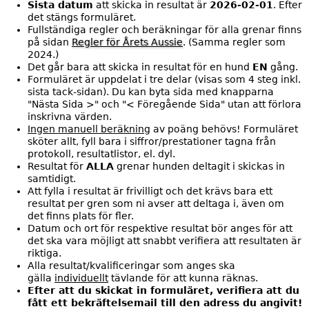
Sista datum
att skicka in resultat är
2026-02-01
. Efter
d
det stängs formuläret.
Fullständiga regler och beräkningar för alla grenar finns
d
på sidan
Regler för Årets Aussie
. (Samma regler som
2024.)
e
Det går bara att skicka in resultat för en hund
EN
gång.
Formuläret är uppdelat i tre delar (visas som 4 steg inkl.
l
sista tack-sidan). Du kan byta sida med knapparna
"Nästa Sida >" och "< Föregående Sida" utan att förlora
a
inskrivna värden.
Ingen manuell beräkning
av poäng behövs! Formuläret
n
sköter allt, fyll bara i siffror/prestationer tagna från
protokoll, resultatlistor, el. dyl.
d
Resultat för
ALLA
grenar hunden deltagit i skickas in
samtidigt.
e
Att fylla i resultat är frivilligt och det krävs bara ett
resultat per gren som ni avser att deltaga i, även om
det finns plats för fler.
Datum och ort för respektive resultat bör anges för att
det ska vara möjligt att snabbt verifiera att resultaten är
riktiga.
Alla resultat/kvalificeringar som anges ska
gälla
individuellt
tävlande för att kunna räknas.
Efter att du skickat in formuläret, verifiera att du
fått ett bekräftelsemail till den adress du angivit!