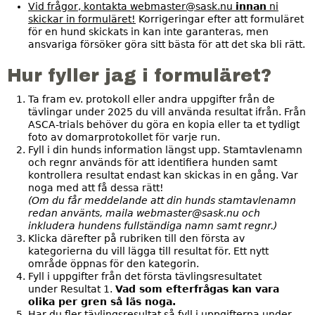
Vid frågor, kontakta webmaster@sask.nu
innan
ni
skickar in formuläret!
Korrigeringar efter att formuläret
för en hund skickats in kan inte garanteras, men
ansvariga försöker göra sitt bästa för att det ska bli rätt.
Hur fyller jag i formuläret?
Ta fram ev. protokoll eller andra uppgifter från de
tävlingar under 2025 du vill använda resultat ifrån. Från
ASCA-trials behöver du göra en kopia eller ta et tydligt
foto av domarprotokollet för varje run.
Fyll i din hunds information längst upp. Stamtavlenamn
och regnr används för att identifiera hunden samt
kontrollera resultat endast kan skickas in en gång. Var
noga med att få dessa rätt!
(Om du får meddelande att din hunds stamtavlenamn
redan använts, maila webmaster@sask.nu och
inkludera hundens fullständiga namn samt regnr.)
Klicka därefter på rubriken till den första av
kategorierna du vill lägga till resultat för. Ett nytt
område öppnas för den kategorin.
Fyll i uppgifter från det första tävlingsresultatet
under Resultat 1.
Vad som efterfrågas kan vara
olika per gren så läs noga.
Har du fler tävlingsresultat så fyll i uppgifterna under