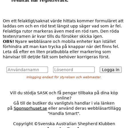
resultat har registrerats.
Om ett felaktigt/saknat värde hittats kommer formuläret att
laddas om och en röd text längst upp säger vad som är fel.
Felaktiga rutor markeras även med en röd ram. Den röda
texten/ramen är kvar tills du försöker skicka igen.
OBS!
Nyare webbläsare och mobila enheter kan istället
förhindra att man kan trycka på knappar när det finns fel.
Leta då efter en liten pratbubbla eller markering som
hänvisar till det/de fält som behöver korrigeras först.
A
L
n
ö
Inlogging endast för styrelsen och webmaster.
v
s
ä
e
n
n
Vill du stödja SASK och få pengar tillbaka på dina köp
d
o
online?
a
r
Gå till de butiker du vanligtvis handlar i via länken
r
d
på
Sponsorhuset.se
eller använd deras webbläsartillägg
n
*
"Handla Smart".
a
m
Copyright ©Svenska Australian Shepherd Klubben
n