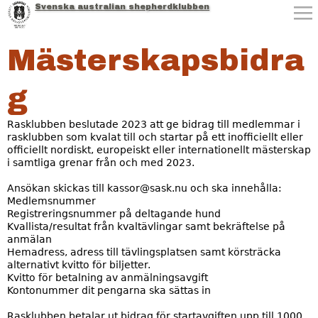
Svenska australian shepherdklubben
Jump to navigation
Mästerskapsbidra
g
Rasklubben beslutade 2023 att ge bidrag till medlemmar i
rasklubben som kvalat till och startar på ett inofficiellt eller
officiellt nordiskt, europeiskt eller internationellt mästerskap
i samtliga grenar från och med 2023.
Ansökan skickas till kassor@sask.nu och ska innehålla:
Medlemsnummer
Registreringsnummer på deltagande hund
Kvallista/resultat från kvaltävlingar samt bekräftelse på
anmälan
Hemadress, adress till tävlingsplatsen samt körsträcka
alternativt kvitto för biljetter.
Kvitto för betalning av anmälningsavgift
Kontonummer dit pengarna ska sättas in
Rasklubben betalar ut bidrag för startavgiften upp till 1000