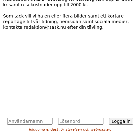
kr samt resekostnader upp till 2000 kr.
Som tack vill vi ha en eller flera bilder samt ett kortare
reportage till vår tidning, hemsidan samt sociala medier,
kontakta redaktion@sask.nu efter din tävling.
A
L
n
ö
Inlogging endast för styrelsen och webmaster.
v
s
ä
e