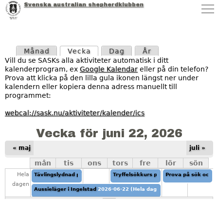
Svenska australian shepherdklubben
Jump to navigation
P
Månad
Vecka
(aktiv flik)
Dag
År
r
Vill du se SASKs alla aktiviteter automatisk i ditt
kalenderprogram, ex
Google Kalendar
eller på din telefon?
i
Prova att klicka på den lilla gula ikonen längst ner under
kalendern eller kopiera denna adress manuellt till
m
programmet:
ä
webcal://sask.nu/aktiviteter/kalender/ics
r
Vecka för juni 22, 2026
a
« maj
juli »
mån
tis
ons
tors
fre
lör
sön
f
Hela
Tävlingslydnad på aussielägret
Tryffelsökkurs på aussielägret
2026-06-22 (Hela dagen)
Prova på sök och r
till
2026-0
2026-0
l
dagen
Aussieläger i Ingelstad
2026-06-22 (Hela dagen)
till
2026-06-26 (He
i
Agility på aussielägret
2026-06-25 09: