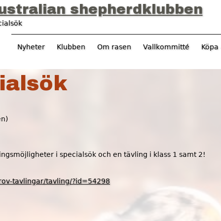
Jump to navigation
ustralian shepherdklubben
ialsök
Nyheter
Klubben
Om rasen
Vallkommitté
Köpa 
ialsök
en)
ngsmöjligheter i specialsök och en tävling i klass 1 samt 2!
rov-tavlingar/tavling/?id=54298