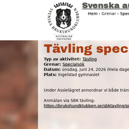
Svenska a
Hem
›
Grenar ›
Spec
D
u
ä
Tävling spec
r
Typ av aktivitet:
Tävling
h
Grenar:
Specialsök
Datum:
onsdag, juni 24, 2026 (Hela dag
ä
Plats:
Ingelstad gymnasiet
r
Under Assielägret annordnar vi både träni
Anmälan via SBK tävling:
https://brukshundklubben.se/sbktavling/p