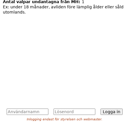
Antal valpar undantagna från MH:
1
Ex: under 18 månader, avliden före lämplig ålder eller såld
utomlands.
A
L
n
ö
Inlogging endast för styrelsen och webmaster.
v
s
ä
e