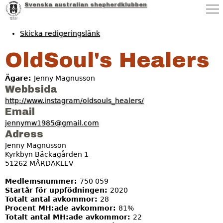
Svenska australian shepherdklubben
Jump to navigation
Skicka redigeringslänk
OldSoul's Healers
Ägare:
Jenny Magnusson
Webbsida
http://www.instagram/oldsouls_healers/
Email
jennymw1985@gmail.com
Adress
Jenny Magnusson
Kyrkbyn Bäckagården 1
51262
MÅRDAKLEV
Medlemsnummer:
750 059
Startår för uppfödningen:
2020
Totalt antal avkommor:
28
Procent MH:ade avkommor:
81%
Totalt antal MH:ade avkommor:
22