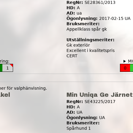
RegNr:
SE28361/2013
HD:
A
AD:
ua
Ögonlysning:
2017-02-15 UA
Bruksmeriter:
Appellklass spår gk
Utställningsmeriter:
Gk exteriör
Excellent i kvalitetspris
CERT
ing:
M
1
0
r för valphänvisning.
akel
Min Uniqa Ge Järnet
RegNr:
SE43225/2017
HD:
A
AD:
UA
Ögonlysning:
UA
Bruksmeriter:
Spårhund 1