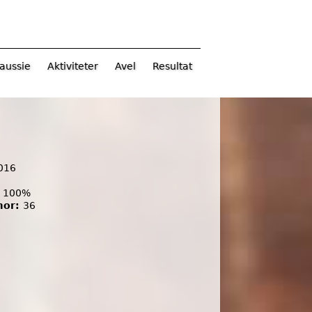
aussie
Aktiviteter
Avel
Resultat
016
:
100%
mor:
36