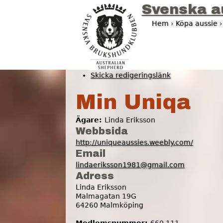
Svenska a
Hem
›
Köpa aussie
D
u
ä
Skicka redigeringslänk
r
Min Uniqa
h
Ägare:
Linda Eriksson
ä
Webbsida
r
http://uniqueaussies.weebly.com/
Email
lindaeriksson1981@gmail.com
Adress
Linda Eriksson
Malmagatan 19G
64260
Malmköping