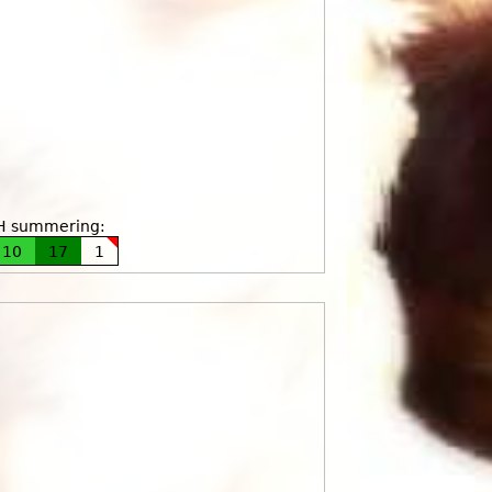
H summering:
10
17
1