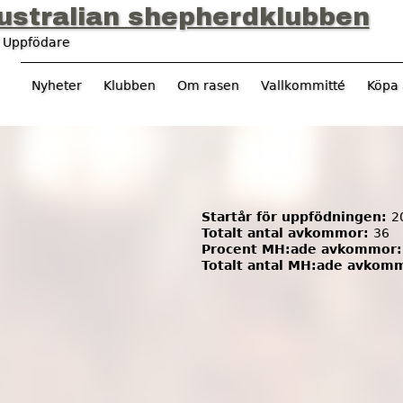
Jump to navigation
ustralian shepherdklubben
›
Uppfödare
Nyheter
Klubben
Om rasen
Vallkommitté
Köpa 
Startår för uppfödningen:
2
Totalt antal avkommor:
36
Procent MH:ade avkommor
Totalt antal MH:ade avkom