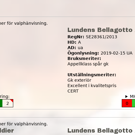
r för valphänvisning.
Lundens Bellagotto 
RegNr:
SE28361/2013
HD:
A
AD:
ua
Ögonlysning:
2019-02-15 UA
Bruksmeriter:
Appellklass spår gk
Utställningsmeriter:
Gk exteriör
Excellent i kvalitetspris
CERT
ing:
M
2
0
r för valphänvisning.
dier
Lundens Bellagotto 