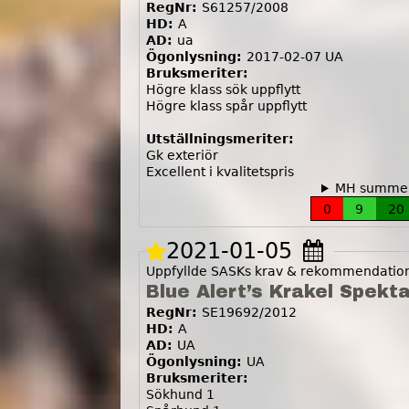
RegNr:
S61257/2008
HD:
A
AD:
ua
Ögonlysning:
2017-02-07 UA
Bruksmeriter:
Högre klass sök uppflytt
Högre klass spår uppflytt
Utställningsmeriter:
Gk exteriör
Excellent i kvalitetspris
MH summer
0
9
20
2021-01-05
Uppfyllde SASKs krav & rekommendatione
Blue Alert’s Krakel Spekt
RegNr:
SE19692/2012
HD:
A
AD:
UA
Ögonlysning:
UA
Bruksmeriter:
Sökhund 1