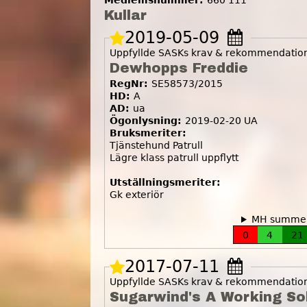
Medlemsnummer:
660 111
Kullar
2019-05-09
Uppfyllde SASKs krav & rekommendatione
Dewhopps Freddie
RegNr:
SE58573/2015
HD:
A
AD:
ua
Ögonlysning:
2019-02-20 UA
Bruksmeriter:
Tjänstehund Patrull
Lägre klass patrull uppflytt
Utställningsmeriter:
Gk exteriör
MH summer
0
4
21
2017-07-11
Uppfyllde SASKs krav & rekommendatione
Sugarwind's A Working Sol