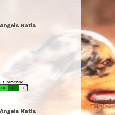
Angels Katla
H summering:
10
17
1
Angels Katla