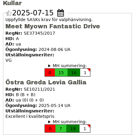
Kullar
2025-07-15
Uppfyllde SASKs krav för valphänvisning.
Meet Myown Fantastic Drive
RegNr:
SE37345/2017
HD:
A
AD:
ua
Ögonlysning:
2024-08-06 UA
Utställningsmeriter:
VG
MH summering:
0
15
16
1
Östra Greda Levia Gallia
RegNr:
SE10211/2021
HD:
B (B + B)
AD:
ua (0) (0 + 0)
Ögonlysning:
2025-05-14 UA
Utställningsmeriter:
Excellent i kvalitetspris
MH summering:
0
7
19
1