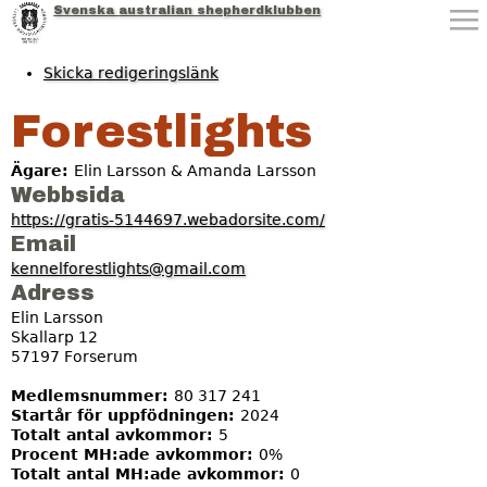
Svenska australian shepherdklubben
Jump to navigation
Skicka redigeringslänk
Forestlights
Ägare:
Elin Larsson & Amanda Larsson
Webbsida
https://gratis-5144697.webadorsite.com/
Email
kennelforestlights@gmail.com
Adress
Elin Larsson
Skallarp 12
57197
Forserum
Medlemsnummer:
80 317 241
Startår för uppfödningen:
2024
Totalt antal avkommor:
5
Procent MH:ade avkommor:
0%
Totalt antal MH:ade avkommor:
0