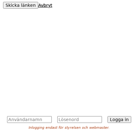
Avbryt
A
L
n
ö
Inlogging endast för styrelsen och webmaster.
v
s
ä
e