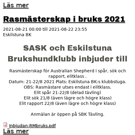
a
Läs mer
o
s
m
m
R
Rasmästerskap i bruks 2021
ä
a
s
s
t
2021-08-21 00:00
till
2021-08-22 23:55
m
e
Eskilstuna BK
ä
r
s
s
SASK och Eskilstuna
t
k
e
a
Brukshundklubb inbjuder till
r
p
s
i
k
Rasmästerskap för Australian Shepherd i spår, sök och
s
a
rapport, elitklass .
ö
p
Datum: 21-22/8 2021 Plats: Eskilstuna BK:s klubbstuga.
k
2
OBS: Rasmästare utses endast i elitklass.
0
Elit spår 21-22/8 (delad tävling)
2
Elit sök 21/8 (även lägre och högre klass)
1
Elit rapport 22/8 (även lägre och högre klass)
Anmälan är öppen på SBK Tävling.
Inbjudan-RMbruks.pdf
Läs mer
o