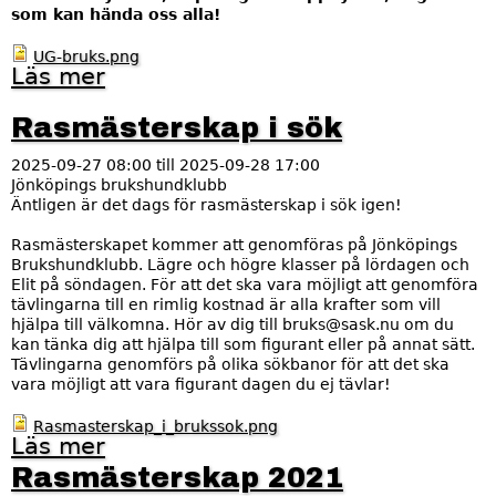
u
som kan hända oss alla!
k
s
UG-bruks.png
g
Läs mer
o
r
m
e
V
n
Rasmästerskap i sök
a
e
d
n
2025-09-27 08:00
till
2025-09-28 17:00
g
s
Jönköpings brukshundklubb
ä
ö
Äntligen är det dags för rasmästerskap i sök igen!
l
k
l
Rasmästerskapet kommer att genomföras på Jönköpings
e
Brukshundklubb. Lägre och högre klasser på lördagen och
r
Elit på söndagen. För att det ska vara möjligt att genomföra
v
tävlingarna till en rimlig kostnad är alla krafter som vill
i
hjälpa till välkomna. Hör av dig till bruks@sask.nu om du
d
kan tänka dig att hjälpa till som figurant eller på annat sätt.
t
Tävlingarna genomförs på olika sökbanor för att det ska
ä
vara möjligt att vara figurant dagen du ej tävlar!
v
l
Rasmasterskap_i_brukssok.png
i
Läs mer
o
n
m
g
Rasmästerskap 2021
R
?