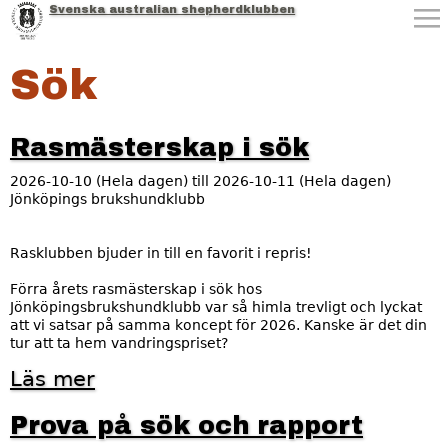
Svenska australian shepherdklubben
Jump to navigation
Sök
Rasmästerskap i sök
2026-10-10 (Hela dagen)
till
2026-10-11 (Hela dagen)
Jönköpings brukshundklubb
Rasklubben bjuder in till en favorit i repris!
Förra årets rasmästerskap i sök hos
Jönköpingsbrukshundklubb var så himla trevligt och lyckat
att vi satsar på samma koncept för 2026. Kanske är det din
tur att ta hem vandringspriset?
Läs mer
o
m
R
Prova på sök och rapport
a