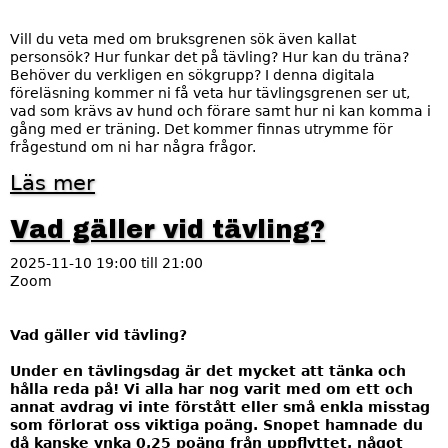
p
å
Vill du veta med om bruksgrenen sök även kallat
s
personsök? Hur funkar det på tävling? Hur kan du träna?
ö
Behöver du verkligen en sökgrupp? I denna digitala
k
föreläsning kommer ni få veta hur tävlingsgrenen ser ut,
o
vad som krävs av hund och förare samt hur ni kan komma i
c
gång med er träning. Det kommer finnas utrymme för
h
frågestund om ni har några frågor.
r
a
Läs mer
o
p
m
p
W
Vad gäller vid tävling?
o
e
r
b
t
2025-11-10
19:00
till
21:00
b
Zoom
i
n
a
Vad gäller vid tävling?
r
i
Under en tävlingsdag är det mycket att tänka och
u
hålla reda på! Vi alla har nog varit med om ett och
m
annat avdrag vi inte förstått eller små enkla misstag
b
som förlorat oss viktiga poäng. Snopet hamnade du
r
då kanske ynka 0,25 poäng från uppflyttet, något