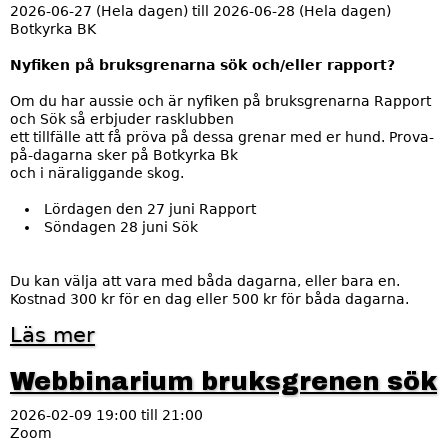
s
2026-06-27 (Hela dagen)
till
2026-06-28 (Hela dagen)
m
Botkyrka BK
ä
s
Nyfiken på bruksgrenarna sök och/eller rapport?
t
e
Om du har aussie och är nyfiken på bruksgrenarna Rapport
r
och Sök så erbjuder rasklubben
s
ett tillfälle att få pröva på dessa grenar med er hund. Prova-
k
på-dagarna sker på Botkyrka Bk
a
och i näraliggande skog.
p
i
Lördagen den 27 juni Rapport
s
Söndagen 28 juni Sök
ö
k
Du kan välja att vara med båda dagarna, eller bara en.
Kostnad 300 kr för en dag eller 500 kr för båda dagarna.
Läs mer
o
m
P
Webbinarium bruksgrenen sök
r
o
2026-02-09
19:00
till
21:00
v
Zoom
a