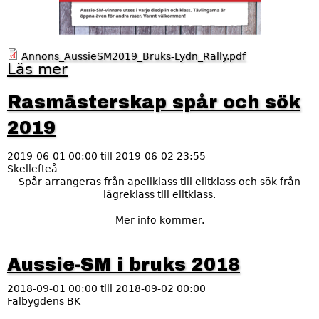
s
i
Annons_AussieSM2019_Bruks-Lydn_Rally.pdf
e
Läs mer
o
m
S
A
Rasmästerskap spår och sök
u
M
s
2019
s
2
i
2019-06-01 00:00
e
till
2019-06-02 23:55
0
Skellefteå
-
Spår arrangeras från apellklass till elitklass och sök från
S
1
M
lägreklass till elitklass.
i
9
b
Mer info kommer.
r
u
k
Aussie-SM i bruks 2018
s
2
2018-09-01 00:00
till
2018-09-02 00:00
0
Falbygdens BK
1