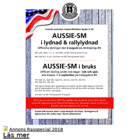
9
I
n
b
j
u
d
a
n
A
u
s
Annons Rasspecial 2018
s
Läs mer
o