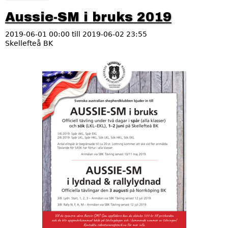
m
R
Aussie-SM i bruks 2019
a
s
2019-06-01 00:00
till
2019-06-02 23:55
m
Skellefteå BK
ä
s
t
A
e
r
n
s
k
n
a
p
o
i
b
n
r
u
s
k
s
A
2
0
u
2
1
s