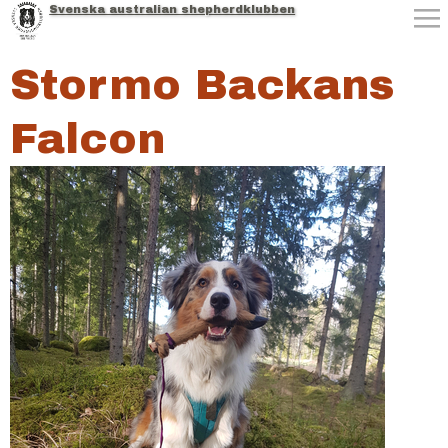
Svenska australian shepherdklubben
Jump to navigation
Stormo Backans
Falcon