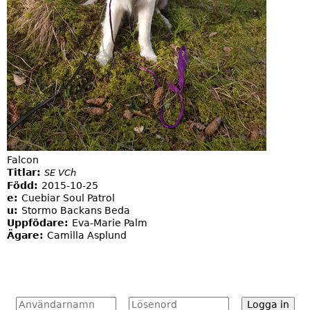
Falcon
Titlar:
SE VCh
Född:
2015-10-25
e:
Cuebiar Soul Patrol
u:
Stormo Backans Beda
Uppfödare:
Eva-Marie Palm
Ägare:
Camilla Asplund
A
L