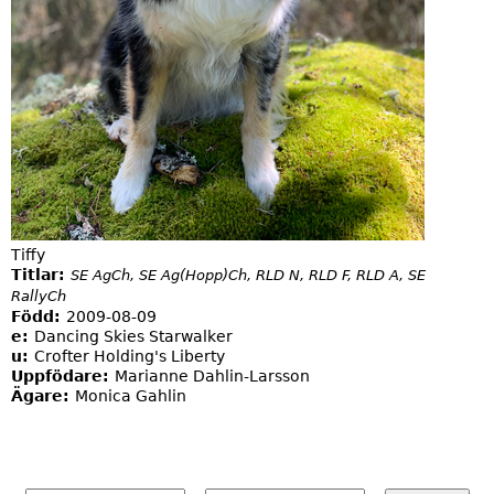
Tiffy
Titlar:
SE AgCh, SE Ag(Hopp)Ch, RLD N, RLD F, RLD A, SE
RallyCh
Född:
2009-08-09
e:
Dancing Skies Starwalker
u:
Crofter Holding's Liberty
Uppfödare:
Marianne Dahlin-Larsson
Ägare:
Monica Gahlin