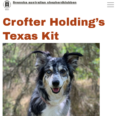
Svenska australian shepherdklubben
Jump to navigation
Crofter Holding’s
Texas Kit