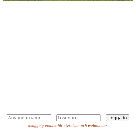
A
L
n
ö
Inlogging endast för styrelsen och webmaster.
v
s
ä
e