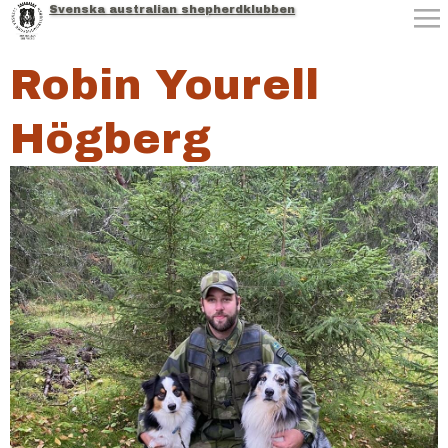
Svenska australian shepherdklubben
Jump to navigation
Robin Yourell
Högberg