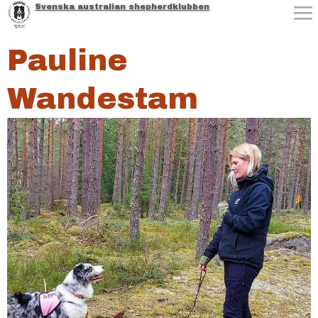
Svenska australian shepherdklubben
Jump to navigation
Pauline
Wandestam