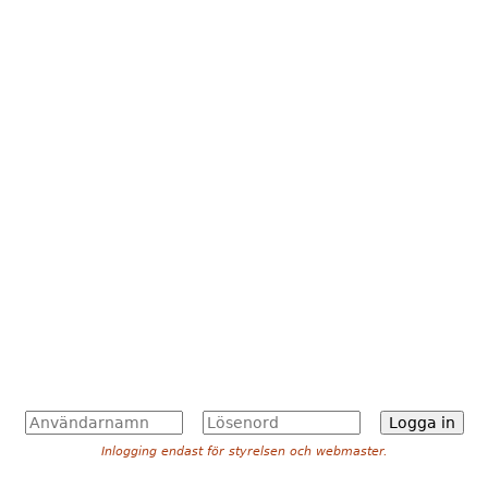
A
L
n
ö
Inlogging endast för styrelsen och webmaster.
v
s
ä
e