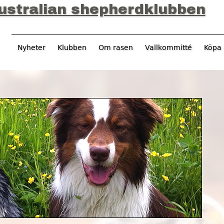
Jump to navigation
ustralian shepherdklubben
Nyheter
Klubben
Om rasen
Vallkommitté
Köpa 