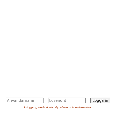
A
L
n
ö
Inlogging endast för styrelsen och webmaster.
v
s
ä
e