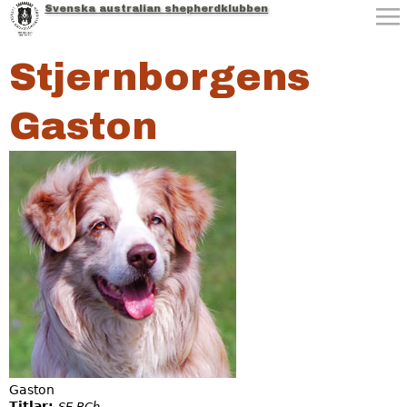
Svenska australian shepherdklubben
Jump to navigation
Stjernborgens
Gaston
Gaston
Titlar:
SE BCh