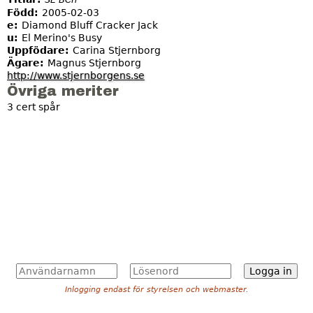
Född:
2005-02-03
e:
Diamond Bluff Cracker Jack
u:
El Merino's Busy
Uppfödare:
Carina Stjernborg
Ägare:
Magnus Stjernborg
http://www.stjernborgens.se
Övriga meriter
3 cert spår
A
L
n
ö
Inlogging endast för styrelsen och webmaster.
v
s
ä
e