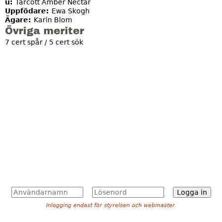
u:
Tarcott Amber Nectar
Uppfödare:
Ewa Skogh
Ägare:
Karin Blom
Övriga meriter
7 cert spår / 5 cert sök
A
L
n
ö
Inlogging endast för styrelsen och webmaster.
v
s
ä
e