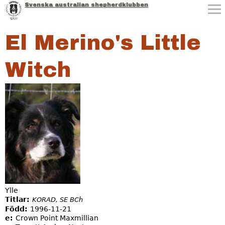
Svenska australian shepherdklubben
Jump to navigation
El Merino's Little
Witch
Ylle
Titlar:
KORAD, SE BCh
Född:
1996-11-21
e:
Crown Point Maxmillian