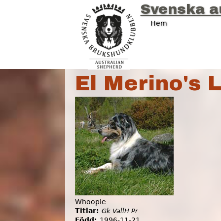
Svenska a
Hem
D
u
ä
El Merino's L
r
h
ä
r
Whoopie
Titlar:
Gk VallH Pr
Född:
1996-11-21