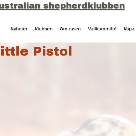
Jump to navigation
ustralian shepherdklubben
Nyheter
Klubben
Om rasen
Vallkommitté
Köpa 
ittle Pistol