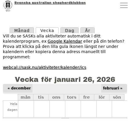
Svenska australian shepherdklubben
Jump to navigation
P
Månad
Vecka
(aktiv flik)
Dag
År
r
Vill du se SASKs alla aktiviteter automatisk i ditt
kalenderprogram, ex
Google Kalendar
eller på din telefon?
i
Prova att klicka på den lilla gula ikonen längst ner under
kalendern eller kopiera denna adress manuellt till
m
programmet:
ä
webcal://sask.nu/aktiviteter/kalender/ics
r
Vecka för januari 26, 2026
a
« december
februari »
mån
tis
ons
tors
fre
lör
sön
f
Hela
l
dagen
i