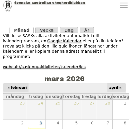
Svenska australian shepherdklubben
Jump to navigation
P
Månad
(aktiv flik)
Vecka
Dag
År
r
Vill du se SASKs alla aktiviteter automatisk i ditt
kalenderprogram, ex
Google Kalendar
eller på din telefon?
i
Prova att klicka på den lilla gula ikonen längst ner under
kalendern eller kopiera denna adress manuellt till
m
programmet:
ä
webcal://sask.nu/aktiviteter/kalender/ics
r
mars 2026
a
« februari
april »
måndag
tisdag
onsdag
torsdag
fredag
lördag
sönda
f
23
24
25
26
27
28
1
l
i
2
3
4
5
6
7
8