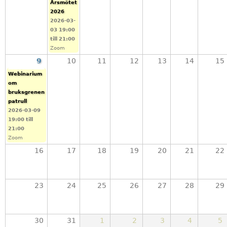
k
Årsmötet
2026
a
2026-03-
03
19:00
r
till
21:00
Zoom
9
10
11
12
13
14
15
Webinarium
om
bruksgrenen
patrull
2026-03-09
19:00
till
21:00
Zoom
16
17
18
19
20
21
22
23
24
25
26
27
28
29
30
31
1
2
3
4
5