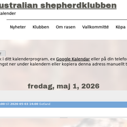
Jump to navigation
ustralian shepherdklubben
alender
Nyheter
Klubben
Om rasen
Vallkommitté
Köpa 
flik)
r
sk i ditt kalenderprogram, ex
Google Kalendar
eller på din telef
 längst ner under kalendern eller kopiera denna adress manuellt 
fredag, maj 1, 2026
:00
till
2026-05-03 14:00
Gotland