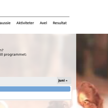
aussie
Aktiviteter
Avel
Resultat
on?
till programmet:
juni »