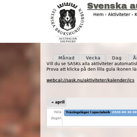
Svenska a
Hem
›
Aktiviteter
›
K
D
u
ä
P
r
Månad
Vecka
Dag
(aktiv 
Å
r
Vill du se SASKs alla aktiviteter automati
h
Prova att klicka på den lilla gula ikonen
i
ä
webcal://sask.nu/aktiviteter/kalender/ics
m
r
ä
« april
r
Hela
Träningsläger i specialsök
2026-04-30 09
dagen
a
f